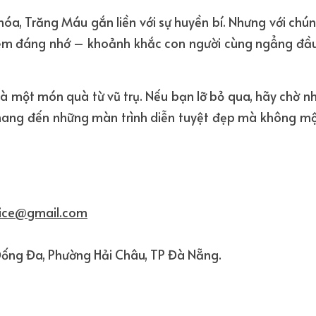
hóa, Trăng Máu gắn liền với sự huyền bí. Nhưng với chún
iệm đáng nhớ – khoảnh khắc con người cùng ngẩng đầu n
 một món quà từ vũ trụ. Nếu bạn lỡ bỏ qua, hãy chờ nhữ
 mang đến những màn trình diễn tuyệt đẹp mà không mộ
fice@gmail.com
Đống Đa, Phường Hải Châu, TP Đà Nẵng.