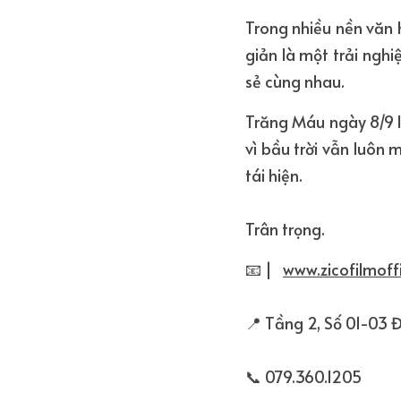
Trong nhiều nền văn 
giản là một trải ngh
sẻ cùng nhau.
Trăng Máu ngày 8/9 là
vì bầu trời vẫn luôn
tái hiện.
Trân trọng.
📧 |   
www.zicofilmof
📍 Tầng 2, Số 01-03 
📞 079.360.1205