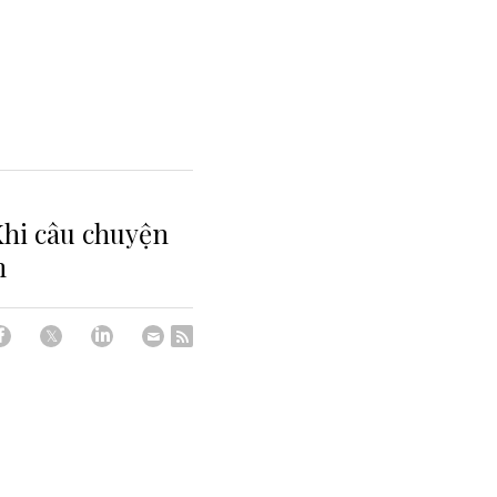
Khi câu chuyện
m