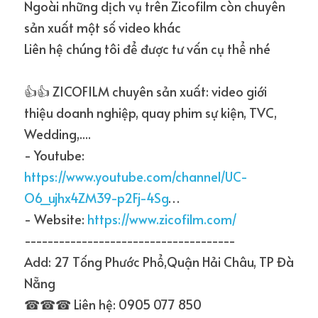
Ngoài những dịch vụ trên Zicofilm còn chuyên 
sản xuất một số video khác
Liên hệ chúng tôi để được tư vấn cụ thể nhé
👍👍 ZICOFILM chuyên sản xuất: video giới 
thiệu doanh nghiệp, quay phim sự kiện, TVC, 
Wedding,....
- Youtube: 
https://www.youtube.com/channel/UC-
O6_ujhx4ZM39-p2Fj-4Sg
…
- Website: 
https://www.zicofilm.com/
-------------------------------------
Add: 27 Tống Phước Phổ,Quận Hải Châu, TP Đà 
Nẵng
☎☎☎ Liên hệ: 0905 077 850