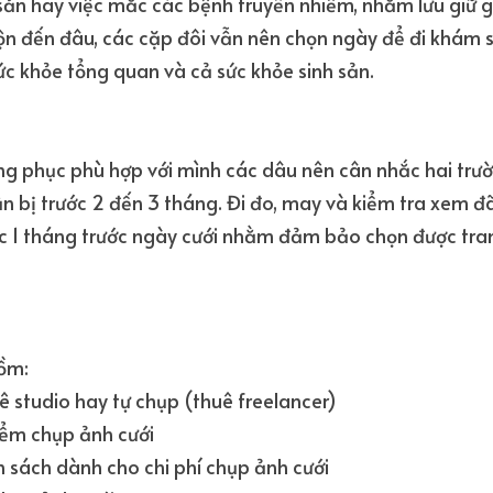
 sản hay việc mắc các bệnh truyền nhiễm, nhằm lưu giữ g
rộn đến đâu, các cặp đôi vẫn nên chọn ngày để đi khám 
ức khỏe tổng quan và cả sức khỏe sinh sản.
ng phục phù hợp với mình các dâu nên cân nhắc hai trườ
n bị trước 2 đến 3 tháng. Đi đo, may và kiểm tra xem đ
ớc 1 tháng trước ngày cưới nhằm đảm bảo chọn được tran
ồm:
 studio hay tự chụp (thuê freelancer)
iểm chụp ảnh cưới
 sách dành cho chi phí chụp ảnh cưới