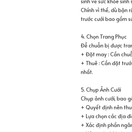
sinh về sức khỏe sinh
Chính vì thế, dù bận 
trước cưới bao gồm s
4. Chọn Trang Phục
Để chuẩn bị được tra
+ Đặt may : Cần chuẩ
+ Thuê : Cần đặt trư
nhất.
5. Chụp Ảnh Cưới
Chụp ảnh cưới, bao g
+ Quyết định nên thuê
+ Lựa chọn các địa đ
+ Xác định phần ngân