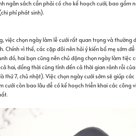
ịnh ngân sách cần phải có cho kế hoạch cưới, bao gồm n
hi phí phát sinh).
 việc chọn ngày làm lễ cưới rất quan trọng và thường đ
. Chính vì thế, các cặp đôi nên hỏi ý kiến bố mẹ sớm để 
ạnh đó, hai bạn cũng nên chủ động chọn ngày làm tiệc c
 cả hai, đồng thời cũng tính đến cả thời gian rảnh rỗi củ
à thứ 7, chủ nhật). Việc chọn ngày cưới sớm sẽ giúp các 
 cưới còn bao lâu để có kế hoạch triển khai các công v
hất.