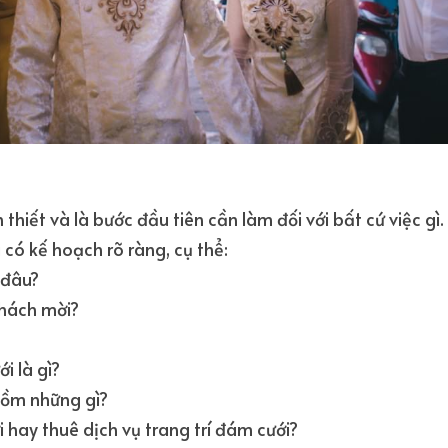
 thiết và là bước đầu tiên cần làm đối với bất cứ việc gì
 có kế hoạch rõ ràng, cụ thể:
 đâu?
khách mời?
i là gì?
ồm những gì?
i hay thuê dịch vụ trang trí đám cưới?