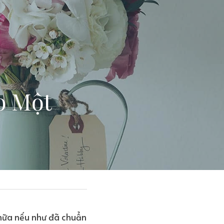
 Một 
nữa nếu như đã chuẩn 