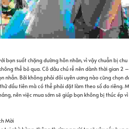
với bạn suốt chặng đường hôn nhân, vì vậy chuẩn bị chu
không thể bỏ qua. Cô dâu chú rể nên dành thời gian 2 –
họn nhẫn. Bởi không phải đôi uyên ương nào cũng chọn đ
 thử đầu tiên mà có thể phải đặt làm theo số đo riêng. 
háng, nên việc mua sớm sẽ giúp bạn không bị thúc ép vì 
ch Mời